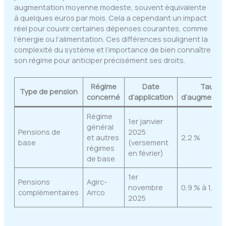
augmentation moyenne modeste, souvent équivalente
à quelques euros par mois. Cela a cependant un impact
réel pour couvrir certaines dépenses courantes, comme
l’énergie ou l’alimentation. Ces différences soulignent la
complexité du système et l’importance de bien connaître
son régime pour anticiper précisément ses droits.
Régime
Date
Taux
Type de pension
concerné
d’application
d’augmentat
Régime
1er janvier
général
Pensions de
2025
et autres
2,2 %
base
(versement
régimes
en février)
de base
1er
Pensions
Agirc-
novembre
0,9 % à 1,3 %
complémentaires
Arrco
2025